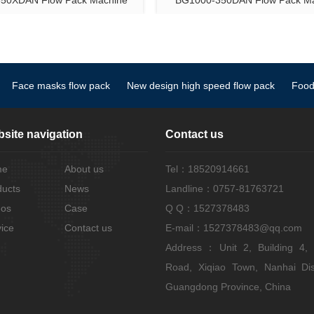
50XDAN Flow Pack Machine
BG1000-350DAN Flow Pack M
Face masks flow pack
New design high speed flow pack
Food
site navigation
Contact us
me
About us
Tel：18520914661
ducts
News
Landline：0757-81763721
eos
Case
Q Q：1527378483
ice
Contact us
E-mail：1527378483@qq.com
Address：Unit 2, Building 4,
Road, Xiqiao Town, Nanhai Dist
Guangdong Province, China