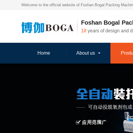
Welcome to the official website of Foshan Bogal Packing Machin
Foshan Bogal Pac
18
years of design and 
Home
About us
Produ