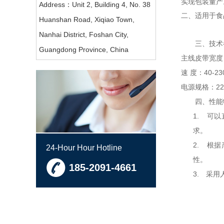
实现包装量产
Address：Unit 2, Building 4, No. 38
二、适用于食
Huanshan Road, Xiqiao Town,
Nanhai District, Foshan City,
三、
技术
Guangdong Province, China
主线皮带宽度
40-23
速
度：
22
电源规格：
四、
性能
1.
可以
求。
2.
根据
24-Hour Hour Hotline
性。
185-2091-4661
3.
采用