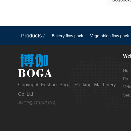
BG1000-3
Products /
Bakery flow pack
Vegetables flow pack
Web
Ho
Pro
Copyright Foshan Bogal Packing Machinery
Vid
Co.,Ltd
Serv
粤ICP备17024710号