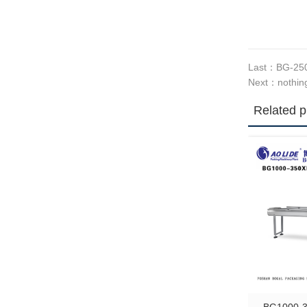
Last：
BG-
Next：
nothin
Related p