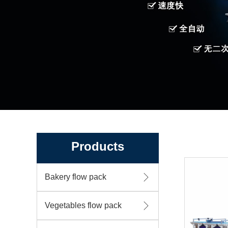
Products
Bakery flow pack
Vegetables flow pack