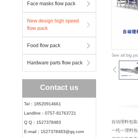
Face masks flow pack
New design high speed
flow pack
Food flow pack
See all big pi
Hardware parts flow pack
Contact us
Tel：18520914661
Landline：0757-81763721
自动理料包装
Q Q：1527378483
一托一理料包
E-mail：1527378483@qq.com