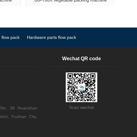
achine
BG-700X Vegetable packing machine
 flow pack
Hardware parts flow pack
Wechat QR code
Scan wechat
 No. 38 Huanshan
rict, Foshan City,