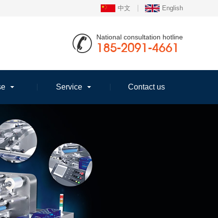
中文
English
National consultation hotline
185-2091-4661
se
Service
Contact us