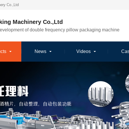
ery Co.,Ltd
king Machinery Co.,Ltd
development of double frequency pillow packaging machine
cts
News
Videos
Ca